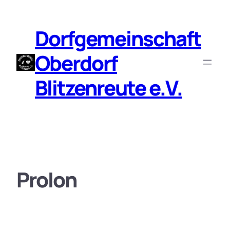
Zum
Inhalt
Dorfgemeinschaft
springen
Oberdorf
Blitzenreute e.V.
ProIon