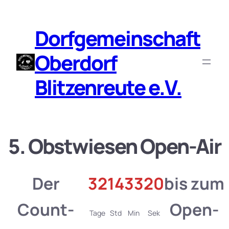
Dorfgemeinschaft
Oberdorf
Blitzenreute e.V.
5. Obstwiesen Open-Air
Der
32
14
33
20
bis zum
Count-
Open-
Tage
Std
Min
Sek