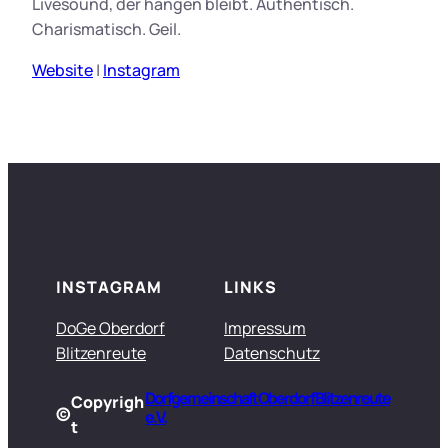
Livesound, der hängen bleibt. Authentisch.
Charismatisch. Geil.
Website
|
Instagram
INSTAGRAM
LINKS
DoGe Oberdorf
Impressum
Blitzenreute
Datenschutz
Dorfgemeinschaft Oberdorf Blitzenreute
Copyrigh
©
e.V.
t