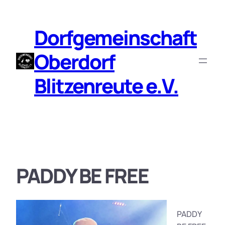
Zum
Inhalt
Dorfgemeinschaft
springen
Oberdorf
Blitzenreute e.V.
PADDY BE FREE
PADDY